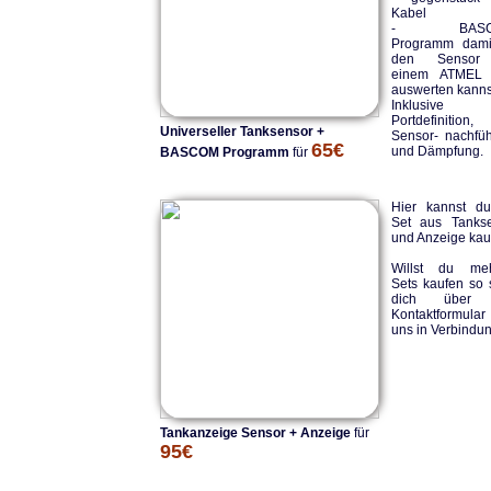
Kabel
- BASC
Programm dami
den Sensor
einem ATMEL
auswerten kanns
Inklusive
Portdefinition,
Universeller Tanksensor +
Sensor- nachfü
65€
und Dämpfung.
BASCOM Programm
für
Hier kannst d
Set aus Tanks
und Anzeige kau
Willst du meh
Sets kaufen so 
dich über 
Kontaktformula
uns in Verbindun
Tankanzeige Sensor + Anzeige
für
95€